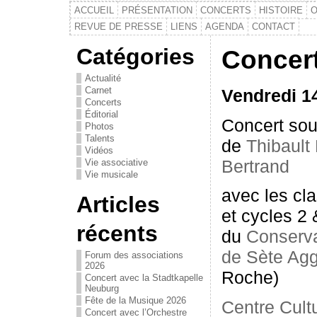
ACCUEIL
PRÉSENTATION
CONCERTS
HISTOIRE
O
REVUE DE PRESSE
LIENS
AGENDA
CONTACT
Catégories
Concert
Actualité
Carnet
Vendredi 1
Concerts
Éditorial
Concert sous
Photos
Talents
de
Thibault
Vidéos
Bertrand
Vie associative
Vie musicale
avec les cl
Articles
et cycles 2 
récents
du
Conserv
de Sète Agg
Forum des associations
2026
Roche)
Concert avec la Stadtkapelle
Neuburg
Fête de la Musique 2026
Centre Cult
Concert avec l’Orchestre