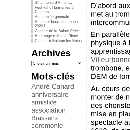
d’Harmonie d’Annonay
D’abord aux
Festival d’Harmonies à
Coursan
met au trom
Assemblée générale
intercommun
Bonne et heureuse année
2026 !
Concert de la Sainte-Cécile
En parallèle
Hommage à Michel Rieux
Concert à Balaruc-les-Bains
physique à l
apprentissa
Archives
Villeurbann
trombone, e
Mots-clés
DEM de form
André Canard
Au cours de
anniversaire
monter de 
armistice
des chorist
association
mise en pla
Brassens
spectacle au
cérémonie