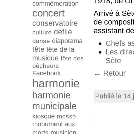
1918, de ci
commémoration
concert
Arrivé à Sèt
de composit
conservatoire
assistant d
défilé
culture
diaporama
danse
Chefs as
fête
fête de la
Les dire
musique
fête des
Sète
pêcheurs
←
Retour
Facebook
harmonie
harmonie
Publié le 14
municipale
kiosque
messe
monument aux
morts
musicien