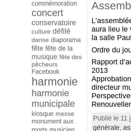
Assembl
commémoration
concert
L’assemblée
conservatoire
aura lieu le
défilé
culture
la salle Pau
diaporama
danse
fête
fête de la
Ordre du jou
musique
fête des
Rapport d’ac
pêcheurs
2013
Facebook
Approbation
harmonie
directeur m
harmonie
Perspective
municipale
Renouvellem
kiosque
messe
Publié le 11 
monument aux
générale
,
as
morts
musicien