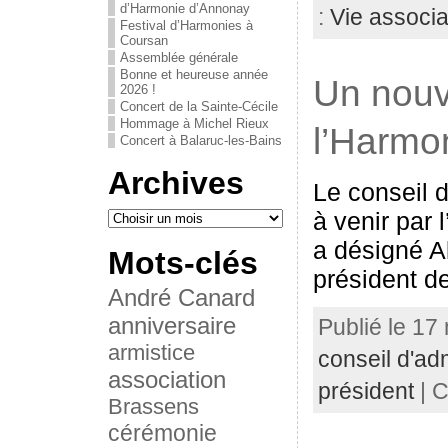
d’Harmonie d’Annonay
:
Vie associa
Festival d’Harmonies à
Coursan
Assemblée générale
Bonne et heureuse année
Un nouv
2026 !
Concert de la Sainte-Cécile
Hommage à Michel Rieux
l’Harmo
Concert à Balaruc-les-Bains
Archives
Le conseil d
à venir par
a désigné 
Mots-clés
président d
André Canard
anniversaire
Publié le 17
armistice
conseil d'adm
association
président
| C
Brassens
cérémonie