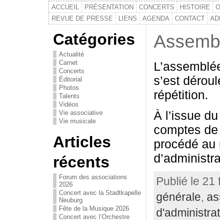
ACCUEIL
PRÉSENTATION
CONCERTS
HISTOIRE
O
REVUE DE PRESSE
LIENS
AGENDA
CONTACT
AD
Catégories
Assembl
Actualité
Carnet
L’assemblée
Concerts
s’est déroul
Éditorial
Photos
répétition.
Talents
Vidéos
À l’issue du
Vie associative
Vie musicale
comptes de 
Articles
procédé au 
d’administra
récents
Forum des associations
Publié le 21 
2026
Concert avec la Stadtkapelle
générale
,
as
Neuburg
Fête de la Musique 2026
d'administra
Concert avec l’Orchestre