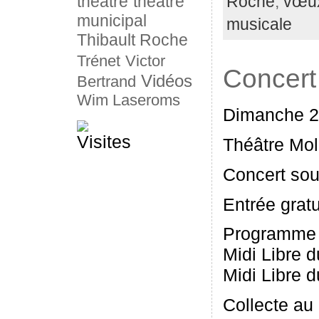
théâtre
théâtre
Roche
,
vœu
municipal
musicale
Thibault Roche
Trénet
Victor
Concert
Vidéos
Bertrand
Wim Laseroms
Dimanche 2
Théâtre Mol
Concert sou
Entrée gratu
Programme 
Midi Libre 
Midi Libre 
Collecte au 