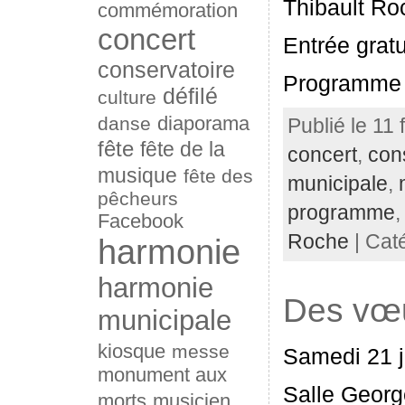
Thibault Ro
commémoration
concert
Entrée gratu
conservatoire
Programme 
défilé
culture
diaporama
danse
Publié le 11 
fête
fête de la
concert
,
con
musique
fête des
municipale
,
pêcheurs
programme
Facebook
Roche
| Cat
harmonie
harmonie
Des vœ
municipale
kiosque
messe
Samedi 21 j
monument aux
Salle Georg
morts
musicien