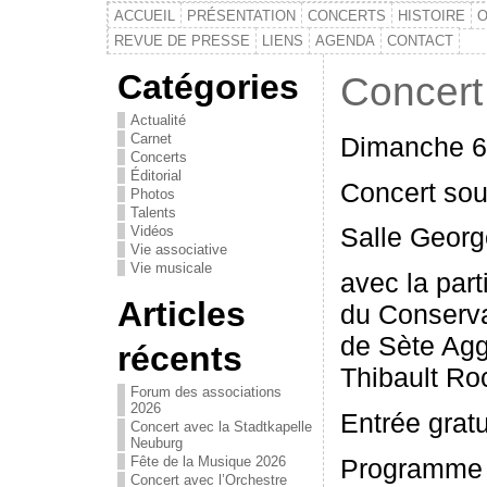
ACCUEIL
PRÉSENTATION
CONCERTS
HISTOIRE
O
REVUE DE PRESSE
LIENS
AGENDA
CONTACT
Catégories
Concert
Actualité
Carnet
Dimanche 6 
Concerts
Éditorial
Concert sou
Photos
Talents
Salle Georg
Vidéos
Vie associative
Vie musicale
avec la part
Articles
du Conserva
de Sète Agg
récents
Thibault Ro
Forum des associations
2026
Entrée gratu
Concert avec la Stadtkapelle
Neuburg
Programme 
Fête de la Musique 2026
Concert avec l’Orchestre