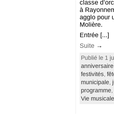
classe d’or
à Rayonnem
agglo pour 
Molière.
Entrée [...]
Suite
→
Publié le 1 j
anniversaire
festivités
,
fê
municipale
,
programme
Vie musical