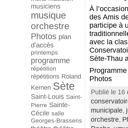
musiciens
À l’occasio
musique
des Amis de
orchestre
participe à 
traditionnel
Photos
plan
avec la cla
d'accès
Conservato
printemps
Sète-Thau a
programme
répétition
Programme
répétitions
Roland
Photos
Sète
Kernen
Publié le 16
Saint-Louis
Saint-
conservatoi
Sainte-
Pierre
municipale
,
Cécile
salle
orchestre
,
P
Georges-Brassens