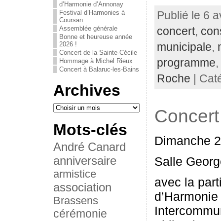
d’Harmonie d’Annonay
Festival d’Harmonies à
Publié le 6 a
Coursan
Assemblée générale
concert
,
con
Bonne et heureuse année
2026 !
municipale
,
Concert de la Sainte-Cécile
programme
Hommage à Michel Rieux
Concert à Balaruc-les-Bains
Roche
| Cat
Archives
Concert
Mots-clés
Dimanche 2 
André Canard
anniversaire
Salle Georg
armistice
avec la part
association
d’Harmonie
Brassens
Intercommun
cérémonie