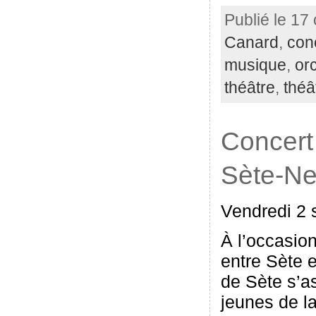
Publié le 17
Canard
,
con
musique
,
or
théâtre
,
théâ
Concert
Sète-N
Vendredi 2 
À l’occasio
entre Sète 
de Sète s’a
jeunes de l