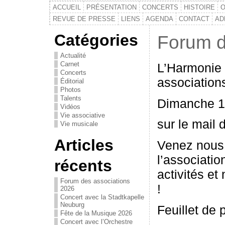
ACCUEIL
PRÉSENTATION
CONCERTS
HISTOIRE
O
REVUE DE PRESSE
LIENS
AGENDA
CONTACT
AD
Catégories
Forum d
Actualité
Carnet
L’Harmonie 
Concerts
association
Éditorial
Photos
Talents
Dimanche 15
Vidéos
Vie associative
sur le mail 
Vie musicale
Articles
Venez nous 
l’associatio
récents
activités e
Forum des associations
!
2026
Concert avec la Stadtkapelle
Neuburg
Feuillet de 
Fête de la Musique 2026
Concert avec l’Orchestre