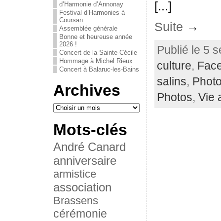
[...]
d’Harmonie d’Annonay
Festival d’Harmonies à
Coursan
Suite
→
Assemblée générale
Bonne et heureuse année
2026 !
Publié le 5 
Concert de la Sainte-Cécile
Hommage à Michel Rieux
culture
,
Fac
Concert à Balaruc-les-Bains
salins
,
Phot
Archives
Photos
,
Vie 
Mots-clés
André Canard
anniversaire
armistice
association
Brassens
cérémonie