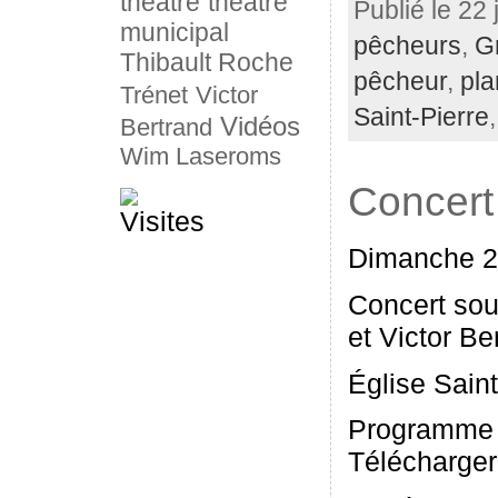
théâtre
théâtre
Publié le 22 
municipal
pêcheurs
,
G
Thibault Roche
pêcheur
,
pla
Trénet
Victor
Saint-Pierre
Vidéos
Bertrand
Wim Laseroms
Concert
Dimanche 2 
Concert sou
et Victor Be
Église Sain
Programme
Télécharger 