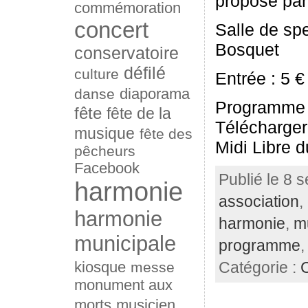
proposé par 
commémoration
concert
Salle de sp
Bosquet
conservatoire
défilé
culture
Entrée : 5 €
diaporama
danse
Programme
fête
fête de la
Télécharger 
musique
fête des
Midi Libre 
pêcheurs
Facebook
Publié le 8 
harmonie
association
,
harmonie
harmonie
,
m
municipale
programme
kiosque
messe
Catégorie :
monument aux
morts
musicien