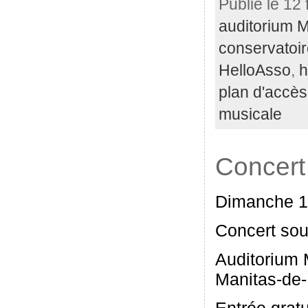
Publié le 12 
auditorium 
conservatoi
HelloAsso
,
h
plan d'accès
musicale
Concert
Dimanche 1
Concert sou
Auditorium 
Manitas-de-
Entrée grat