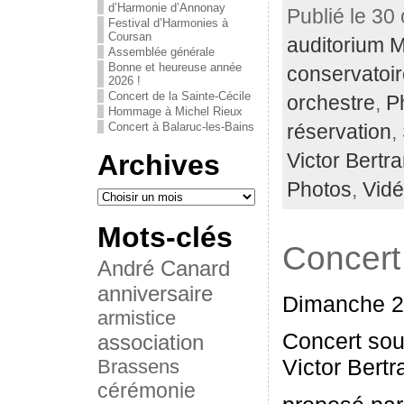
d’Harmonie d’Annonay
Publié le 30
Festival d’Harmonies à
Coursan
auditorium 
Assemblée générale
Bonne et heureuse année
conservatoi
2026 !
Concert de la Sainte-Cécile
orchestre
,
P
Hommage à Michel Rieux
Concert à Balaruc-les-Bains
réservation
,
Archives
Victor Bertr
Photos
,
Vid
Mots-clés
Concert
André Canard
anniversaire
Dimanche 2
armistice
Concert sou
association
Victor Bertr
Brassens
cérémonie