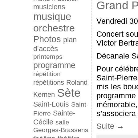
Grand P
musiciens
musique
Vendredi 30
orchestre
Concert sou
Photos
plan
Victor Bertr
d'accès
Décanale Sa
printemps
programme
Pour célébr
répétition
Saint-Pierr
répétitions
Roland
mis les bou
Sète
Kernen
programme d
mémorable, 
Saint-Louis
Saint-
s’associera p
Sainte-
Pierre
Cécile
salle
Suite
→
Georges-Brassens