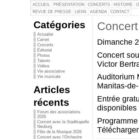
ACCUEIL
PRÉSENTATION
CONCERTS
HISTOIRE
O
REVUE DE PRESSE
LIENS
AGENDA
CONTACT
Catégories
Concert 
Actualité
Carnet
Dimanche 2
Concerts
Éditorial
Concert sou
Photos
Talents
Victor Bertr
Vidéos
Vie associative
Auditorium 
Vie musicale
Manitas-de-
Articles
Entrée gratu
récents
disponibles
Forum des associations
2026
Programme
Concert avec la Stadtkapelle
Neuburg
Télécharger 
Fête de la Musique 2026
Concert avec l’Orchestre