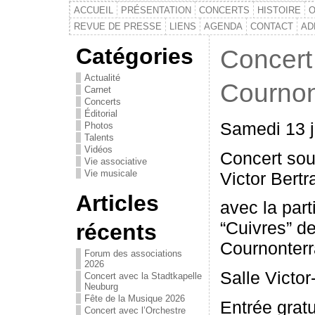
ACCUEIL
PRÉSENTATION
CONCERTS
HISTOIRE
O
REVUE DE PRESSE
LIENS
AGENDA
CONTACT
AD
Catégories
Concert
Actualité
Cournon
Carnet
Concerts
Éditorial
Samedi 13 j
Photos
Talents
Vidéos
Concert sou
Vie associative
Vie musicale
Victor Bertr
Articles
avec la part
“Cuivres” d
récents
Cournonterr
Forum des associations
2026
Salle Victo
Concert avec la Stadtkapelle
Neuburg
Fête de la Musique 2026
Entrée gratu
Concert avec l’Orchestre