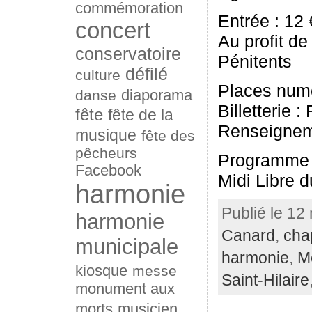
commémoration
Entrée : 12 
concert
Au profit de
conservatoire
Pénitents
défilé
culture
Places num
diaporama
danse
Billetterie 
fête
fête de la
Renseigneme
musique
fête des
pêcheurs
Programme 
Facebook
Midi Libre 
harmonie
Publié le 12
harmonie
Canard
,
cha
municipale
harmonie
,
M
kiosque
messe
Saint-Hilaire
monument aux
morts
musicien