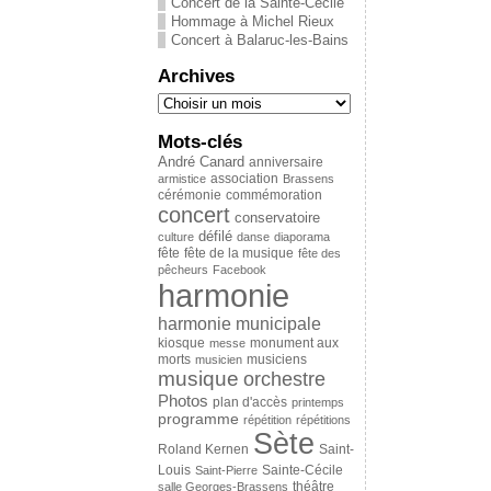
Concert de la Sainte-Cécile
Hommage à Michel Rieux
Concert à Balaruc-les-Bains
Archives
Mots-clés
André Canard
anniversaire
association
armistice
Brassens
cérémonie
commémoration
concert
conservatoire
défilé
culture
danse
diaporama
fête
fête de la musique
fête des
pêcheurs
Facebook
harmonie
harmonie municipale
kiosque
messe
monument aux
musiciens
morts
musicien
musique
orchestre
Photos
plan d'accès
printemps
programme
répétition
répétitions
Sète
Saint-
Roland Kernen
Louis
Sainte-Cécile
Saint-Pierre
théâtre
salle Georges-Brassens