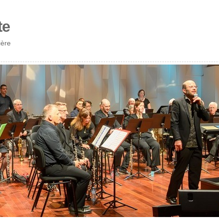
te
ière