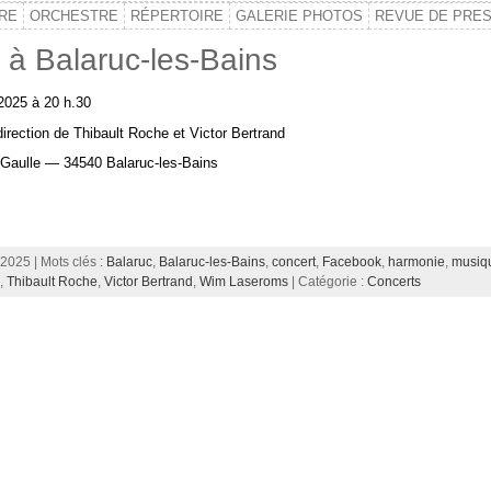
IRE
ORCHESTRE
RÉPERTOIRE
GALERIE PHOTOS
REVUE DE PRE
 à Balaruc-les-Bains
 2025 à 20 h.30
irection de Thibault Roche et Victor Bertrand
 Gaulle — 34540 Balaruc-les-Bains
 2025 | Mots clés :
Balaruc
,
Balaruc-les-Bains
,
concert
,
Facebook
,
harmonie
,
musiq
e
,
Thibault Roche
,
Victor Bertrand
,
Wim Laseroms
| Catégorie :
Concerts