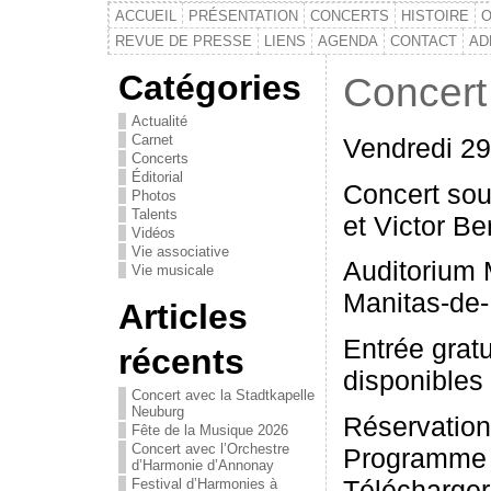
ACCUEIL
PRÉSENTATION
CONCERTS
HISTOIRE
O
REVUE DE PRESSE
LIENS
AGENDA
CONTACT
AD
Catégories
Concert 
Actualité
Carnet
Vendredi 29
Concerts
Éditorial
Concert sou
Photos
Talents
et Victor Be
Vidéos
Vie associative
Auditorium 
Vie musicale
Manitas-de-
Articles
Entrée gratu
récents
disponibles
Concert avec la Stadtkapelle
Neuburg
Réservation
Fête de la Musique 2026
Concert avec l’Orchestre
Programme
d’Harmonie d’Annonay
Télécharger 
Festival d’Harmonies à