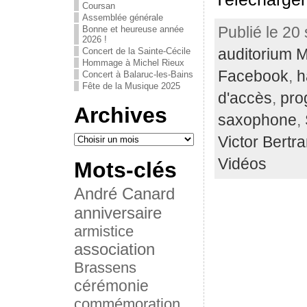
Coursan
Assemblée générale
Publié le 20
Bonne et heureuse année
2026 !
auditorium 
Concert de la Sainte-Cécile
Hommage à Michel Rieux
Facebook
,
h
Concert à Balaruc-les-Bains
Fête de la Musique 2025
d'accès
,
pr
Archives
saxophone
,
Victor Bertr
Vidéos
Mots-clés
André Canard
anniversaire
armistice
association
Brassens
cérémonie
commémoration